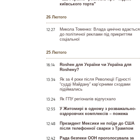
київського торта”
26 Лютого
12:27
Микола Томенко: Влада цинічно вдається
до політичної реклами під прикриттям
соціальної
25 Лютого
16:14
Rosheн для України чи Україна для
Rosheну?
13:34
Як за 4 роки після Революції Гідності
“судді Майдану” кар’єрними сходами
підіймались
13:24
Як ГПУ регіоналів відпускало
12:55
У Житомирі в одному з розважально-
оздоровчих комплексів – пожежа
12:48
Президент Мексики не поїде до США
після телефонної сварки з Трампом
12:42
Рада безпеки ООН проголосувала за