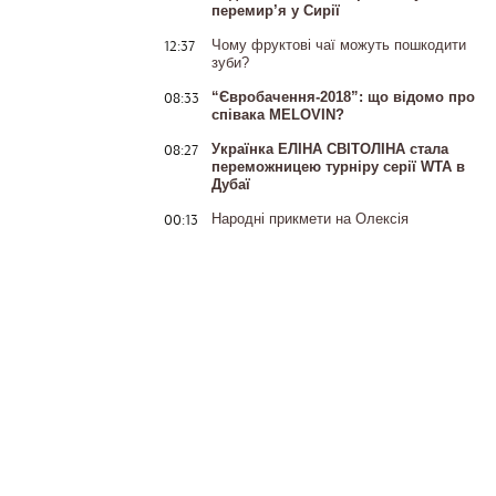
перемир’я у Сирії
12:37
Чому фруктові чаї можуть пошкодити
зуби?
08:33
“Євробачення-2018”: що відомо про
співака MELOVIN?
08:27
Українка ЕЛІНА СВІТОЛІНА стала
переможницею турніру серії WTA в
Дубаї
00:13
Народні прикмети на Олексія