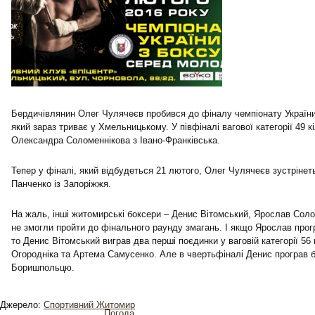
Бердичівлянин Олег Чулячеєв пробився до фіналу чемпіонату України
який зараз триває у Хмельницькому. У півфіналі вагової категорії 49 
Олександра Соломеннікова з Івано-Франківська.
Тепер у фіналі, який відбудеться 21 лютого, Олег Чулячеєв зустрінеть
Панченко із Запоріжжя.
На жаль, інші житомирські боксери – Денис Вітомський, Ярослав Соло
не змогли пройти до фінального раунду змагань. І якщо Ярослав прог
то Денис Вітомський виграв два перші поєдинки у ваговій категорії 56
Огородніка та Артема Самусенко. Але в чвертьфіналі Денис програв 
Боришпольцю.
Джерело:
Спортивний Житомир
Погода