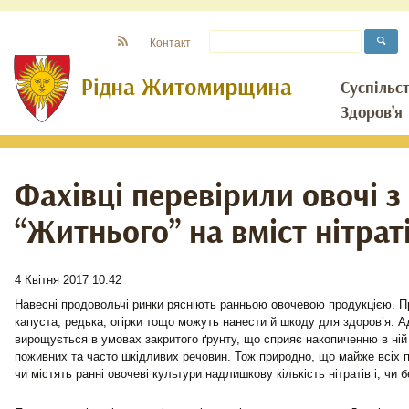
Контакт
Суспільс
Здоров’я
Фахівці перевірили овочі з
“Житнього” на вміст нітрат
4 Квітня 2017 10:42
Навесні продовольчі ринки рясніють ранньою овочевою продукцією. Про
капуста, редька, огірки тощо можуть нанести й шкоду для здоров’я. А
вирощується в умовах закритого ґрунту, що сприяє накопиченню в ній
поживних та часто шкідливих речовин. Тож природно, що майже всіх п
чи містять ранні овочеві культури надлишкову кількість нітратів і, чи