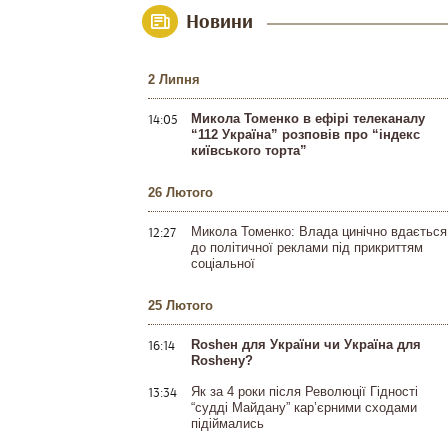
Новини
2 Липня
14:05
Микола Томенко в ефірі телеканалу
“112 Україна” розповів про “індекс
київського торта”
26 Лютого
12:27
Микола Томенко: Влада цинічно вдається
до політичної реклами під прикриттям
соціальної
25 Лютого
16:14
Rosheн для України чи Україна для
Rosheну?
13:34
Як за 4 роки після Революції Гідності
“судді Майдану” кар’єрними сходами
підіймались