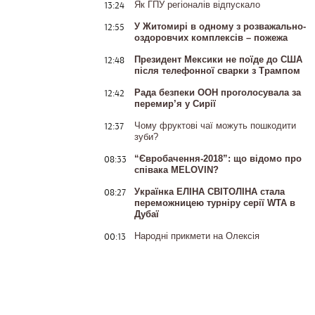
13:24
Як ГПУ регіоналів відпускало
12:55
У Житомирі в одному з розважально-
оздоровчих комплексів – пожежа
12:48
Президент Мексики не поїде до США
після телефонної сварки з Трампом
12:42
Рада безпеки ООН проголосувала за
перемир’я у Сирії
12:37
Чому фруктові чаї можуть пошкодити
зуби?
08:33
“Євробачення-2018”: що відомо про
співака MELOVIN?
08:27
Українка ЕЛІНА СВІТОЛІНА стала
переможницею турніру серії WTA в
Дубаї
00:13
Народні прикмети на Олексія