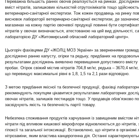
Переважна більшість ранніх овочів реалізується на ринках. Досліджен
вміст нітратів, залишкових кількостей отрутохімікатів тощо здійснюєт
ветеринарно-санітарної експертизи. Тож кожен продавець на ринку по
висновок лабораторії ветеринарно-санітарної експертизи, де зазначено 
магазинах на кожну партію овочевої продукції повинні бути сертифікати
нітратів у овочах визначається, атестованою на цей вид діяльності, са
лабораторією ДУ «Житомирський обласний лабораторний центр».
Цьогоріч фахівцями ДУ «ЖОЛЦ МОЗ України» за зверненнями громадян
досліджено ранню капусту, огірки та редьку, придбаних на продоволь
результатами досліджень виявлено перевищення допустимого вмісту н
пробах. Огірок свіжий містив нітратів 704,8 мг/кг, редька – 3670,4 мг/кг
що перевищує максимальні рівні в 1,8, 1,5 та 2,1 рази відповідно.
З метою придбання якісної та безпечної продукції, фахівці лаборатор
рекомендують покупцям цікавитися результатами лабораторних дослі
овочах нітратів, залишків пестицидів тощо. У продавців обов’язково п
засвідчують якість та безпечність партії товару.
Небезпека споживання продуктів харчування із завищеним вмістом ніт
нітрати під впливом кишкової мікрофлори відновлюються до нітритів, 
гіпоксії та загальної інтоксикації. Встановлено, що нітрити в організ
нітрозаміни, яким властива канцерогенна дія. Останні характеризуют