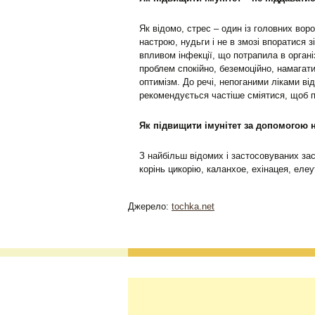
Як відомо, стрес – один із головних вор
настрою, нудьги і не в змозі впоратися 
впливом інфекції, що потрапила в орган
проблем спокійно, беземоційно, намагат
оптимізм. До речі, непоганими ліками ві
рекомендується частіше сміятися, щоб п
Як підвищити імунітет за допомогою 
З найбільш відомих і застосовуваних зас
корінь цикорію, каланхое, ехінацея, елеу
Джерело:
tochka.net