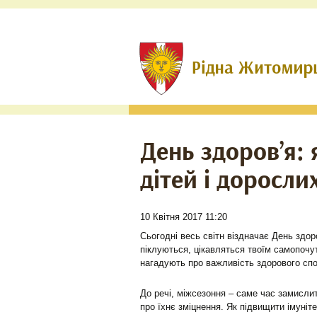
День здоров’я: 
дітей і доросли
10 Квітня 2017 11:20
Сьогодні весь світн віздначає День здоро
піклуються, цікавляться твоїм самопочут
нагадують про важливість здорового спо
До речі, міжсезоння – саме час замислит
про їхнє зміцнення. Як підвищити імуніте