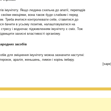
огів імунітету. Якщо людина схильна до апатії, перепадів
зі своїми емоціями, вона також буде слабким і перед
ізм. Треба вчитися контролювати себе, ставитися до
ися бачити в усьому позитив, налаштовуватися на
д стресу і водночас підживленням імунітету є сміх. Тож
ідвищити захисні властивості організму.
народних засобів
обів для зміцнення імунітету можна зазначити наступні:
терокок, аралія, женьшень, лимон і корінь імбиру.
[sape