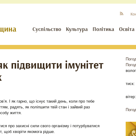
Ко
Суспільство
Культура
Політика
Освіта
Пого
як підвищити імунітет
Пого
волог
х
тиск:
вітер:
в’я. І як гарно, що існує такий день, коли про тебе
тям, радять, як поліпшити твій стан і зайвий раз
Погод
собу життя.
ися про захисні сили свого організму і потурбуватися
т, щоб хворіти якомога рідше.