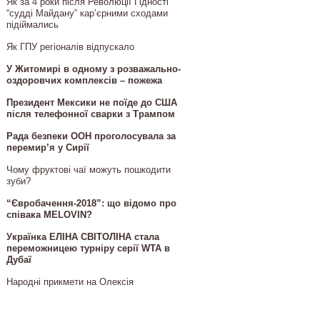
Як за 4 роки після Революції Гідності
“судді Майдану” кар’єрними сходами
підіймались
Як ГПУ регіоналів відпускало
У Житомирі в одному з розважально-
оздоровчих комплексів – пожежа
Президент Мексики не поїде до США
після телефонної сварки з Трампом
Рада безпеки ООН проголосувала за
перемир’я у Сирії
Чому фруктові чаї можуть пошкодити
зуби?
“Євробачення-2018”: що відомо про
співака MELOVIN?
Українка ЕЛІНА СВІТОЛІНА стала
переможницею турніру серії WTA в
Дубаї
Народні прикмети на Олексія