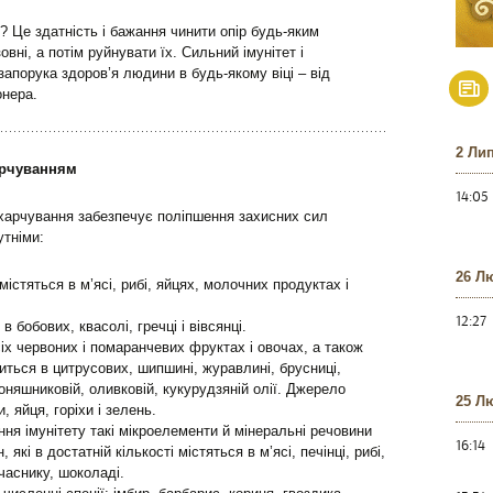
? Це здатність і бажання чинити опір будь-яким
вні, а потім руйнувати їх. Сильний імунітет і
апорука здоров’я людини в будь-якому віці – від
онера.
2 Ли
арчуванням
14:05
 харчування забезпечує поліпшення захисних сил
утніми:
26 Л
містяться в м’ясі, рибі, яйцях, молочних продуктах і
12:27
в бобових, квасолі, гречці і вівсянці.
всіх червоних і помаранчевих фруктах і овочах, а також
ститься в цитрусових, шипшині, журавлині, брусниці,
соняшниковій, оливковій, кукурудзяній олії. Джерело
25 Л
и, яйця, горіхи і зелень.
ня імунітету такі мікроелементи й мінеральні речовини
16:14
, які в достатній кількості містяться в м’ясі, печінці, рибі,
часнику, шоколаді.