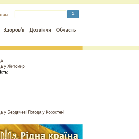
нтакт
Здоров’я
Дозвілля
Область
да
да у
Житомирі
ість:
а у Бердичеві
Погода у Коростені