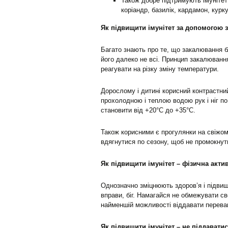
Також добре підтримують імунітет 
коріандр, базилік, кардамон, курк
Як підвищити імунітет за допомогою
Багато знають про те, що закалювання б
його далеко не всі. Принцип закалювання
реагувати на різку зміну температури.
Дорослому і дитині корисний контрастн
прохолодною і теплою водою рук і ніг по
становити від +20°C до +35°C.
Також корисними є прогулянки на свіжому
вдягнутися по сезону, щоб не промокнути,
Як підвищити імунітет – фізична акти
Однозначно зміцнюють здоров’я і підвищ
вправи, біг. Намагайся не обмежувати св
найменшій можливості віддавати переваг
Як підвищити імунітет – не піддавати