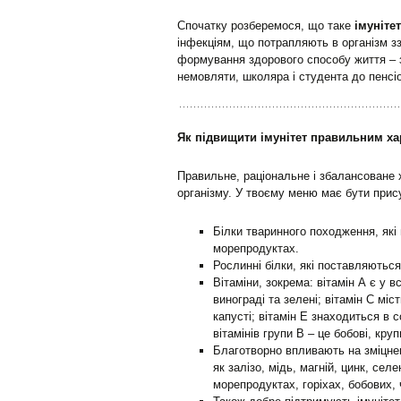
Спочатку розберемося, що таке
імунітет
інфекціям, що потрапляють в організм ззо
формування здорового способу життя – з
немовляти, школяра і студента до пенсі
Як підвищити імунітет правильним х
Правильне, раціональне і збалансоване
організму. У твоєму меню має бути прис
Білки тваринного походження, які 
морепродуктах.
Рослинні білки, які поставляються 
Вітаміни, зокрема: вітамін А є у 
винограді та зелені; вітамін С мі
капусті; вітамін Е знаходиться в 
вітамінів групи В – це бобові, круп
Благотворно впливають на зміцнен
як залізо, мідь, магній, цинк, селен
морепродуктах, горіхах, бобових, 