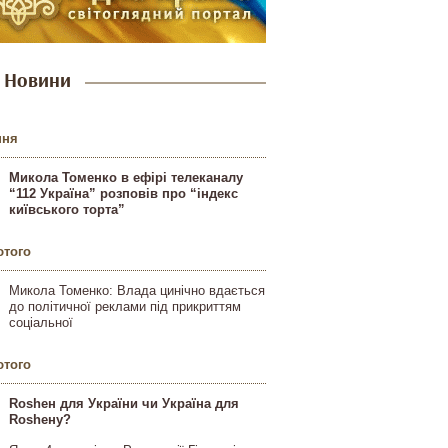
Новини
пня
Микола Томенко в ефірі телеканалу
“112 Україна” розповів про “індекс
київського торта”
ютого
Микола Томенко: Влада цинічно вдається
до політичної реклами під прикриттям
соціальної
ютого
Rosheн для України чи Україна для
Rosheну?