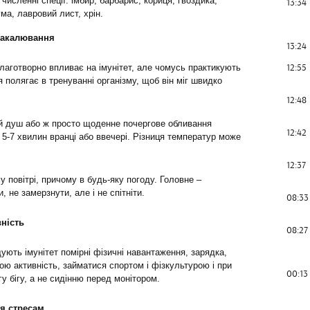
численні спеції: імбир, барбарис, кориця, гвоздика,
13:34
ума, лавровий лист, хрін.
 закалювання
13:24
12:55
лаготворно впливає на імунітет, але чомусь практикують
 полягає в тренуванні організму, щоб він міг швидко
12:48
ий душ або ж просто щоденне почергове обливання
12:42
 5-7 хвилин вранці або ввечері. Різниця температур може
12:37
 повітрі, причому в будь-яку погоду. Головне –
 не замерзнути, але і не спітніти.
08:33
вність
08:27
ують імунітет помірні фізичні навантаження, зарядка,
ою активність, займатися спортом і фізкультурою і при
00:13
у бігу, а не сидінню перед монітором.
ся стресам