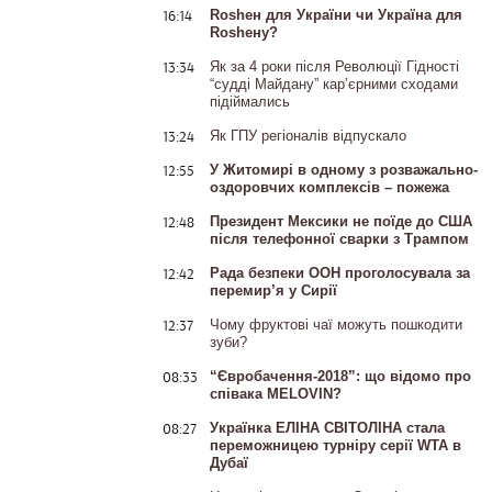
16:14
Rosheн для України чи Україна для
Rosheну?
13:34
Як за 4 роки після Революції Гідності
“судді Майдану” кар’єрними сходами
підіймались
13:24
Як ГПУ регіоналів відпускало
12:55
У Житомирі в одному з розважально-
оздоровчих комплексів – пожежа
12:48
Президент Мексики не поїде до США
після телефонної сварки з Трампом
12:42
Рада безпеки ООН проголосувала за
перемир’я у Сирії
12:37
Чому фруктові чаї можуть пошкодити
зуби?
08:33
“Євробачення-2018”: що відомо про
співака MELOVIN?
08:27
Українка ЕЛІНА СВІТОЛІНА стала
переможницею турніру серії WTA в
Дубаї