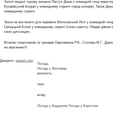
Золоті медалі турніру виграли Пастух Діана у командній гонці переслі
Кухарівський Богдан у командному спринті серед юніорів). Також Діан
командному спринті.
Трохи не вистачило для перемоги Веселовській Лілії у командній гонці
Свінціцькій Ксенії у командному спринті (гонка скретч). Обидві дівчн
своїх дитсанціях.
Вітаємо спортсменів та тренерів Пархоменка Р.В., Столяра М.Г., Доро
на змаганнях!!!
Джерело:
sportzt.com
Погода
Погода у
Житомирі
вологість:
тиск:
вітер:
Погода у Бердичеві
Погода у Коростені