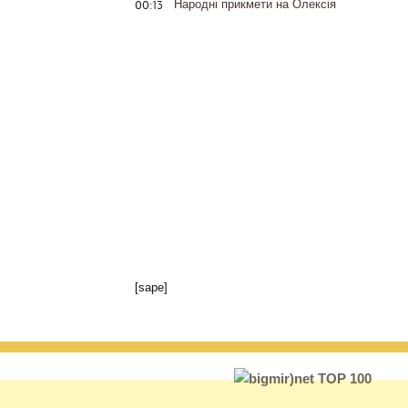
00:13
Народні прикмети на Олексія
[sape]