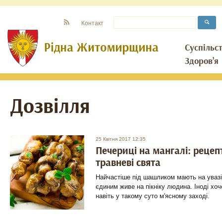
Контакт
Суспільс
Здоров’я
Дозвілля
25 Квітня 2017 12:35
Печериці на мангалі: рецепт
травневі свята
Найчастіше під шашликом мають на увазі 
єдиним живе на пікніку людина. Іноді хоче
навіть у такому суто м'ясному заході.