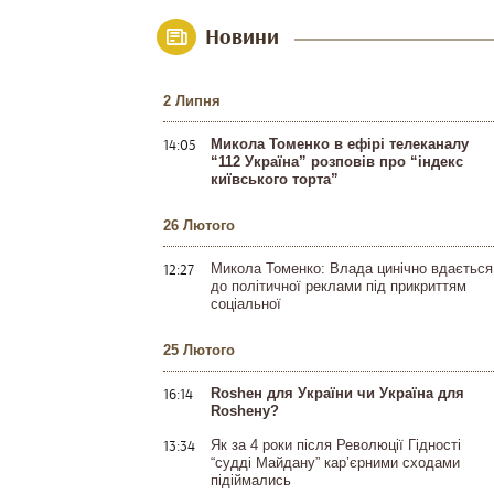
Новини
2 Липня
14:05
Микола Томенко в ефірі телеканалу
“112 Україна” розповів про “індекс
київського торта”
26 Лютого
12:27
Микола Томенко: Влада цинічно вдається
до політичної реклами під прикриттям
соціальної
25 Лютого
16:14
Rosheн для України чи Україна для
Rosheну?
13:34
Як за 4 роки після Революції Гідності
“судді Майдану” кар’єрними сходами
підіймались