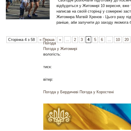
"Сьогодні розпочали підготовку до Космі
відбудеться у Житомирі 10 вересня, вже т
написав на своїй сторінці у сомережі зас
Житомира Матвій Хренов - Цього разу під
раніше, аби залучити до заходу якомога 
Сторінка 4 з 58
« Перша
«
...
2
3
4
5
6
...
10
20
Погода
Погода у
Житомирі
вологість:
тиск:
вітер:
Погода у Бердичеві
Погода у Коростені