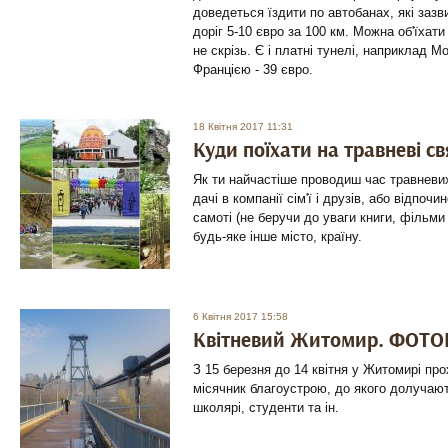
доведеться їздити по автобанах, які зазв
доріг 5-10 євро за 100 км. Можна об'їхати
не скрізь. Є і платні тунелі, наприклад Mo
Францією - 39 євро.
18 Квітня 2017 11:31
Куди поїхати на травневі св
Як ти найчастіше проводиш час травневи
дачі в компанії сім'ї і друзів, або відпоч
самоті (не беручи до уваги книги, фільми 
будь-яке інше місто, країну.
6 Квітня 2017 15:58
Квітневий Житомир. ФОТ
З 15 березня до 14 квітня у Житомирі пр
місячник благоустрою, до якого долучают
школярі, студенти та ін.