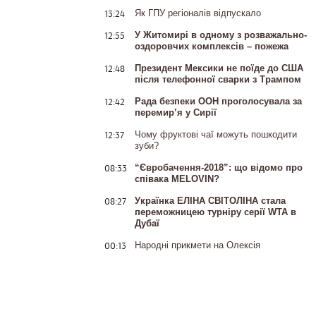
13:24
Як ГПУ регіоналів відпускало
12:55
У Житомирі в одному з розважально-
оздоровчих комплексів – пожежа
12:48
Президент Мексики не поїде до США
після телефонної сварки з Трампом
12:42
Рада безпеки ООН проголосувала за
перемир’я у Сирії
12:37
Чому фруктові чаї можуть пошкодити
зуби?
08:33
“Євробачення-2018”: що відомо про
співака MELOVIN?
08:27
Українка ЕЛІНА СВІТОЛІНА стала
переможницею турніру серії WTA в
Дубаї
00:13
Народні прикмети на Олексія