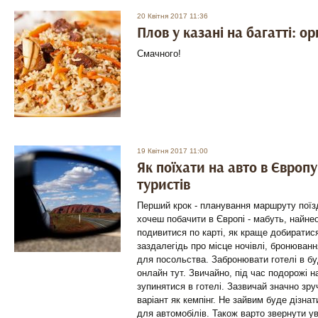
20 Квітня 2017 11:36
Плов у казані на багатті: о
Смачного!
19 Квітня 2017 11:00
Як поїхати на авто в Європу
туристів
Перший крок - планування маршруту поїзд
хочеш побачити в Європі - мабуть, найне
подивитися по карті, як краще добиратис
заздалегідь про місце ночівлі, бронюванн
для посольства. Забронювати готелі в буд
онлайн тут. Звичайно, під час подорожі н
зупинятися в готелі. Зазвичай значно зр
варіант як кемпінг. Не зайвим буде дізна
для автомобілів. Також варто звернути ув