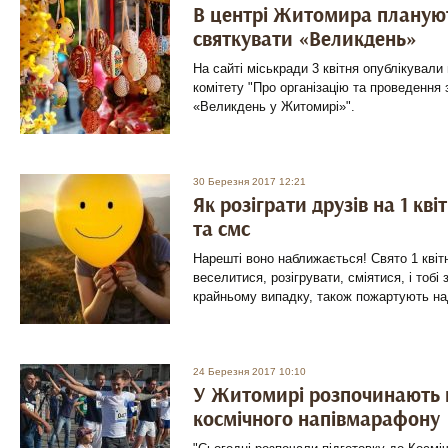
В центрі Житомира плануют
святкувати «Великдень»
На сайті міськради 3 квітня опублікували
комітету "Про організацію та проведення 
«Великдень у Житомирі»".
30 Березня 2017 12:21
Як розіграти друзів на 1 кві
та смс
Нарешті воно наближається! Свято 1 квіт
веселитися, розігрувати, сміятися, і тобі з
крайньому випадку, також пожартують на
24 Березня 2017 10:10
У Житомирі розпочинають г
космічного напівмарафону