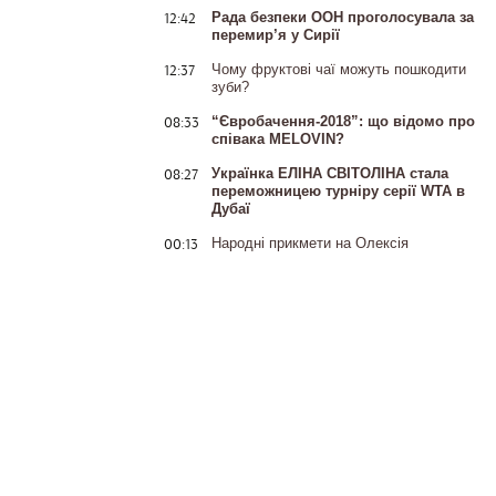
12:42
Рада безпеки ООН проголосувала за
перемир’я у Сирії
12:37
Чому фруктові чаї можуть пошкодити
зуби?
08:33
“Євробачення-2018”: що відомо про
співака MELOVIN?
08:27
Українка ЕЛІНА СВІТОЛІНА стала
переможницею турніру серії WTA в
Дубаї
00:13
Народні прикмети на Олексія