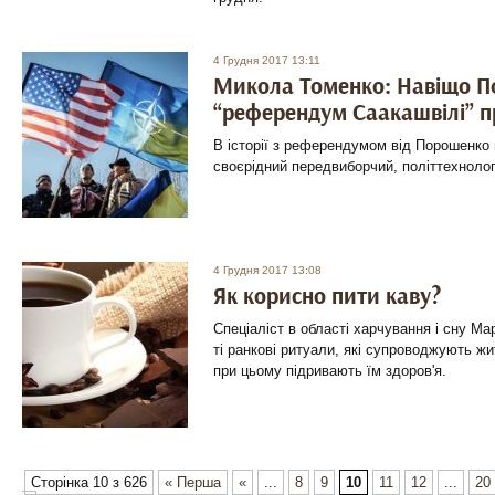
4 Грудня 2017 13:11
Микола Томенко: Навіщо 
“референдум Саакашвілі” 
В історії з референдумом від Порошенк
своєрідний передвиборчий, політтехнолог
4 Грудня 2017 13:08
Як корисно пити каву?
Спеціаліст в області харчування і сну Ма
ті ранкові ритуали, які супроводжують ж
при цьому підривають їм здоров'я.
Сторінка 10 з 626
« Перша
«
...
8
9
10
11
12
...
20