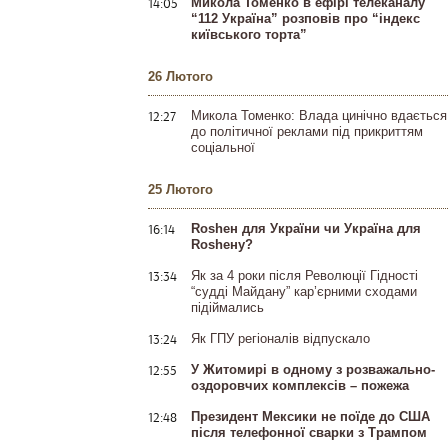
14:05
Микола Томенко в ефірі телеканалу
“112 Україна” розповів про “індекс
київського торта”
26 Лютого
12:27
Микола Томенко: Влада цинічно вдається
до політичної реклами під прикриттям
соціальної
25 Лютого
16:14
Rosheн для України чи Україна для
Rosheну?
13:34
Як за 4 роки після Революції Гідності
“судді Майдану” кар’єрними сходами
підіймались
13:24
Як ГПУ регіоналів відпускало
12:55
У Житомирі в одному з розважально-
оздоровчих комплексів – пожежа
12:48
Президент Мексики не поїде до США
після телефонної сварки з Трампом