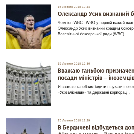
15 Лютого 2018 12:44
Олександр Усик визнаний б
Чемпіон WBC і WBO у першій важкій вазі 
Олександр Усик визнаний кращим боксеро
Всесвітньої боксерської ради (WBC).
15 Лютого 2018 12:36
Вважаю ганьбою призначенн
посади міністрів – іноземці
Я вважаю ганебним їздити і шукати інозе
«Укрзалізницю» та державні корпорації.
15 Лютого 2018 12:29
В Бердичеві відбудеться до